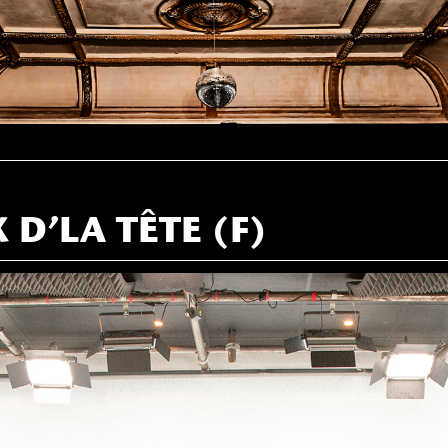
 D’LA TÊTE (F)