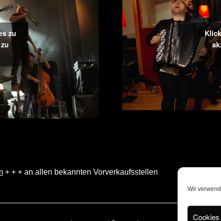
es zu
Klic
 zu
ak
m
+ + + an allen bekannten Vorverkaufsstellen
Wir verwend
Cookies 