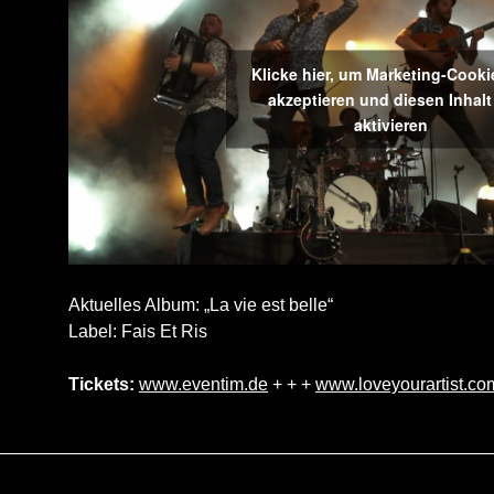
Klicke hier, um Marketing-Cooki
akzeptieren und diesen Inhalt
aktivieren
Aktuelles Album: „La vie est belle“
Label: Fais Et Ris
Tickets:
www.eventim.de
+ + +
www.loveyourartist.co