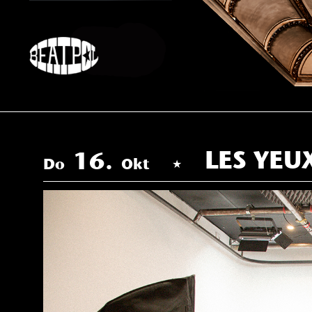
Skip
to
content
LES YEUX
16.
Do
Okt