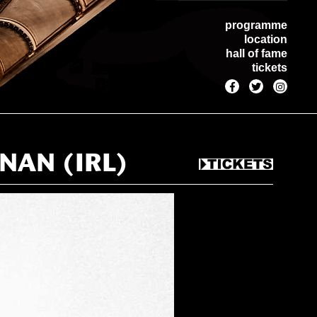
programme
location
hall of fame
tickets
NNAN (IRL)