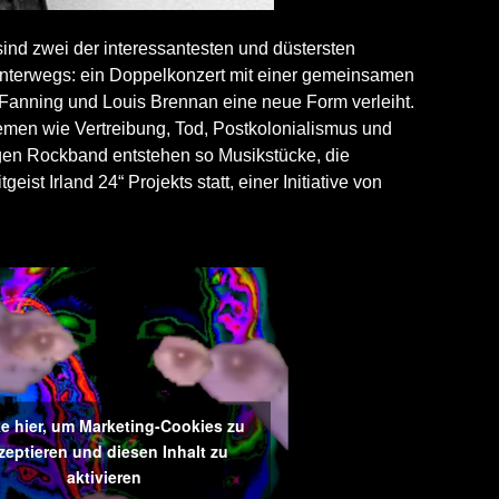
ind zwei der interessantesten und düstersten
 unterwegs: ein Doppelkonzert mit einer gemeinsamen
. Fanning und Louis Brennan eine neue Form verleiht.
Themen wie Vertreibung, Tod, Postkolonialismus und
gen Rockband entstehen so Musikstücke, die
t Irland 24“ Projekts statt, einer Initiative von
ke hier, um Marketing-Cookies zu
zeptieren und diesen Inhalt zu
aktivieren