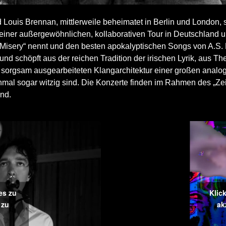
ouis Brennan, mittlerweile beheimatet in Berlin und London, s
uf einer außergewöhnlichen, kollaborativen Tour in Deutschland
of Misery“ nennt und den besten apokalyptischen Songs von A.S
und schöpft aus der reichen Tradition der irischen Lyrik, aus 
 sorgsam ausgearbeiteten Klangarchitektur einer großen analo
l sogar witzig sind. Die Konzerte finden im Rahmen des „Zeitgeis
and.
es zu
Klic
 zu
ak