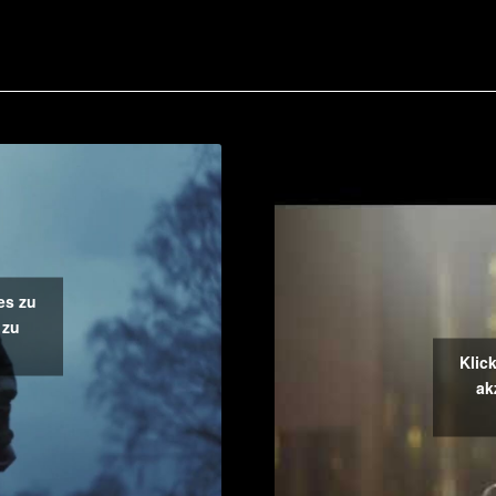
es zu
 zu
Klic
ak