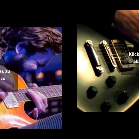
Klic
ak
es zu
 zu