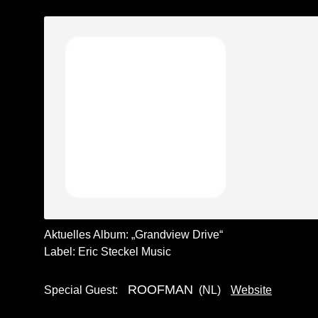
Aktuelles Album: „Grandview Drive“
Label: Eric Steckel Music
ROOFMAN
Special Guest:
(NL)
Website