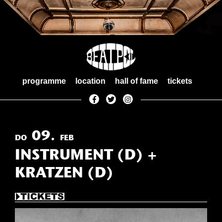
Skip
to
content
programme
location
hall of fame
tickets
09.
DO
FEB
INSTRUMENT (D) +
KRATZEN (D)