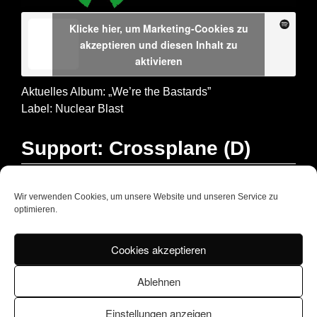
Klicke hier, um Marketing-Cookies zu
akzeptieren und diesen Inhalt zu
aktivieren
Aktuelles Album: „We’re the Bastards”
Label: Nuclear Blast
Support: Crossplane (D)
Website
Wir verwenden Cookies, um unsere Website und unseren Service zu
optimieren.
Nitrogoods
Special Guest:
(D)
Website
Cookies akzeptieren
Ablehnen
Einstellungen anzeigen
Impressum
|
Datenschutz