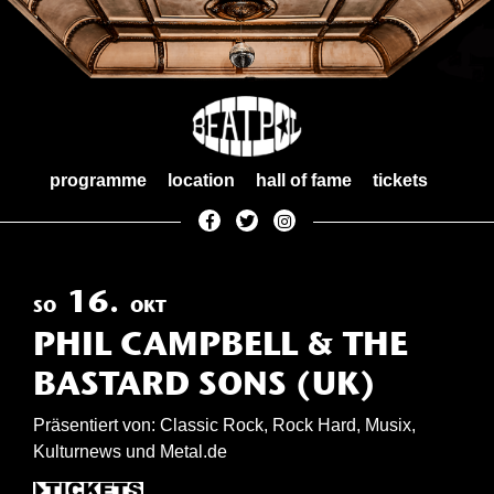
Skip
to
content
programme
location
hall of fame
tickets
16.
SO
OKT
PHIL CAMPBELL & THE
BASTARD SONS (UK)
Präsentiert von: Classic Rock, Rock Hard, Musix,
Kulturnews und Metal.de