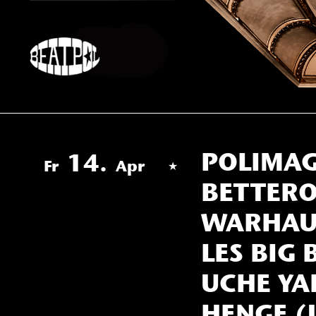
Skip
to
content
POLIMAG
14.
Fr
Apr
BETTERO
WARHAUS
LES BIG 
UCHE YA