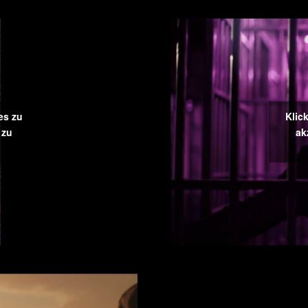
es zu
Klic
 zu
ak