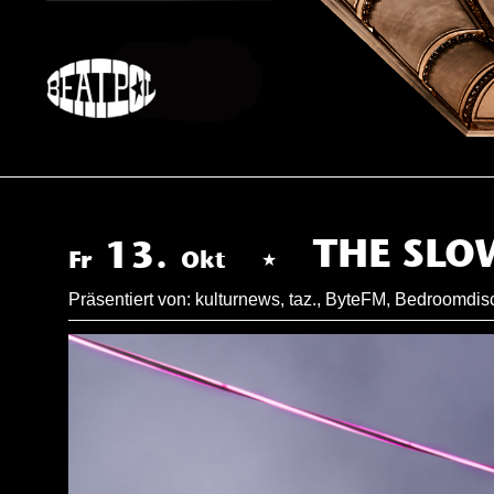
Skip
to
content
THE SLO
13.
Fr
Okt
Präsentiert von: kulturnews, taz., ByteFM, Bedroomdis