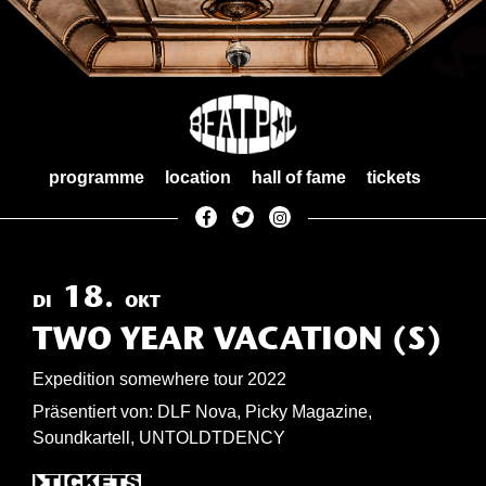
Skip
to
content
programme
location
hall of fame
tickets
18.
DI
OKT
TWO YEAR VACATION (S)
Expedition somewhere tour 2022
Präsentiert von: DLF Nova, Picky Magazine,
Soundkartell, UNTOLDTDENCY