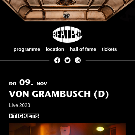
Skip
to
content
programme
location
hall of fame
tickets
09.
DO
NOV
VON GRAMBUSCH (D)
Live 2023